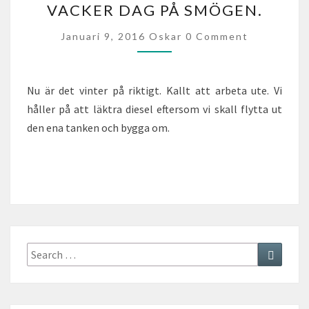
VACKER DAG PÅ SMÖGEN.
A
C
C
Januari 9, 2016
Oskar
0 Comment
K
O
M
E
M
R
E
N
D
Nu är det vinter på riktigt. Kallt att arbeta ute. Vi
T
A
S
håller på att läktra diesel eftersom vi skall flytta ut
G
den ena tanken och bygga om.
P
Å
S
M
Ö
G
E
N
Search
Search
.
for: