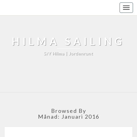
Toggl
navig
HILMA SAILING
S/Y Hilma | Jordenrunt
Browsed By
Månad: Januari 2016
V