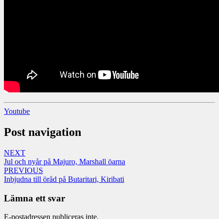
Youtube
Post navigation
NEXT
Jul och nyår på Majuro, Marshall öarna
PREVIOUS
Inbjudna till öråd på Butaritari, Kiribati
Lämna ett svar
E-postadressen publiceras inte.