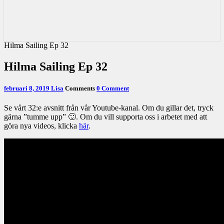
Hilma Sailing Ep 32
Hilma Sailing Ep 32
februari 8, 2019
Lisa
Comments
0 Comment
Se vårt 32:e avsnitt från vår Youtube-kanal. Om du gillar det, tryck
gärna ”tumme upp” 🙂. Om du vill supporta oss i arbetet med att
göra nya videos, klicka
här
.