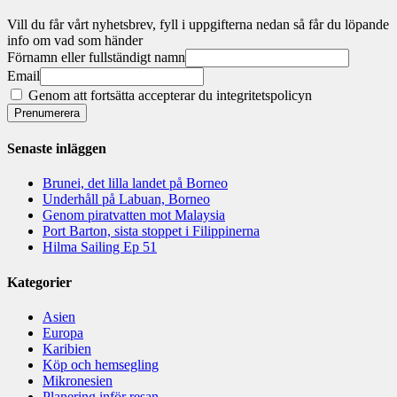
Vill du får vårt nyhetsbrev, fyll i uppgifterna nedan så får du löpande
info om vad som händer
Förnamn eller fullständigt namn
Email
Genom att fortsätta accepterar du integritetspolicyn
Senaste inläggen
Brunei, det lilla landet på Borneo
Underhåll på Labuan, Borneo
Genom piratvatten mot Malaysia
Port Barton, sista stoppet i Filippinerna
Hilma Sailing Ep 51
Kategorier
Asien
Europa
Karibien
Köp och hemsegling
Mikronesien
Planering inför resan