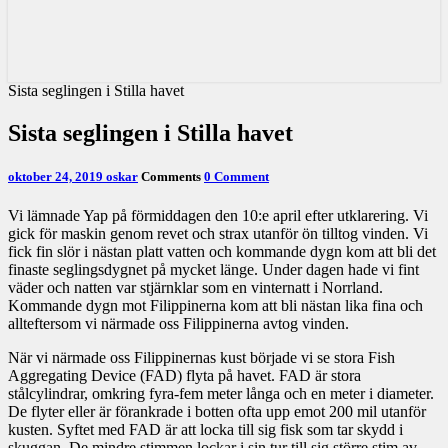
Sista seglingen i Stilla havet
Sista seglingen i Stilla havet
oktober 24, 2019
oskar
Comments
0 Comment
Vi lämnade Yap på förmiddagen den 10:e april efter utklarering.
Vi
gick för maskin genom revet och strax utanför ön tilltog vinden. Vi
fick fin slör i nästan platt vatten och kommande dygn kom att bli det
finaste seglingsdygnet på mycket länge. Under dagen hade vi fint
väder och natten var stjärnklar som en vinternatt i Norrland.
Kommande dygn mot Filippinerna kom att bli nästan lika fina och
allteftersom vi närmade oss Filippinerna avtog vinden.
När vi närmade oss Filippinernas kust började vi se stora Fish
Aggregating Device (FAD) flyta på havet. FAD är stora
stålcylindrar, omkring fyra-fem meter långa och en meter i diameter.
De flyter eller är förankrade i botten ofta upp emot 200 mil utanför
kusten. Syftet med
FAD är att locka till sig fisk som tar skydd i
skuggan. De mindre stimmen lockar i sin tur till sig större stim av