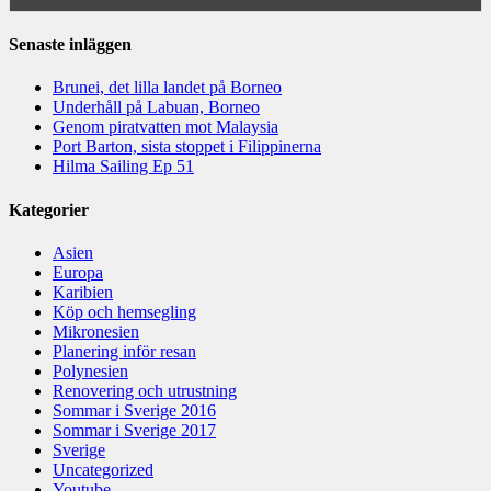
Senaste inläggen
Brunei, det lilla landet på Borneo
Underhåll på Labuan, Borneo
Genom piratvatten mot Malaysia
Port Barton, sista stoppet i Filippinerna
Hilma Sailing Ep 51
Kategorier
Asien
Europa
Karibien
Köp och hemsegling
Mikronesien
Planering inför resan
Polynesien
Renovering och utrustning
Sommar i Sverige 2016
Sommar i Sverige 2017
Sverige
Uncategorized
Youtube