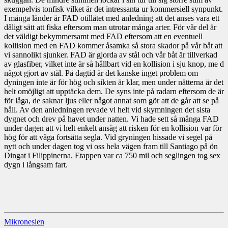
exempelvis tonfisk vilket är det intressanta ur kommersiell synpunkt.
I många länder är FAD otillåtet med anledning att det anses vara ett
dåligt sätt att fiska eftersom man utrotar många arter. För vår del är
det väldigt bekymmersamt med FAD eftersom att en eventuell
kollision med en FAD kommer åsamka så stora skador på vår båt att
vi sannolikt sjunker. FAD är gjorda av stål och vår båt är tillverkad
av glasfiber, vilket inte är så hållbart vid en kollision i sju knop, me d
något gjort av stål. På dagtid är det kanske inget problem om
dyningen inte är för hög och sikten är klar, men under nätterna är det
helt omöjligt att upptäcka dem. De syns inte på radarn eftersom de är
för
låga, de saknar ljus eller något annat som gör att de går att se på
håll. Av den anledningen revade vi helt vid skymningen det sista
dygnet och drev på havet under natten. Vi hade sett så många FAD
under dagen att vi helt enkelt ansåg att risken för en kollision var för
hög för att våga fortsätta segla. Vid gryningen hissade vi segel på
nytt och under dagen tog vi oss hela vägen fram till Santiago på ön
Dingat i Filippinerna. Etappen var ca 750 mil och seglingen tog sex
dygn i långsam fart.
Mikronesien