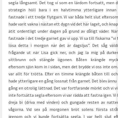
segla långsamt. Det tog vi som en lärdom fortsatt, men 
strategin höll bara i en halvtimma ytterligare innan
fastnade i ett tredje flytgarn. Vi var båda helt slut eftersom
hade varit vakna i nästan ett dygn vid det här laget, och kna
ätit ordentligt under dagen på grund av dåligt väder. När
fastnade i det tredje garnet gav vi upp. Vi sa till fiskarna ”vi 
lösa detta i morgon när det är dagsljus”. Det såg väld
frågande ut när Lisa gick ner, och jag la mig på durke
sittbrunn och stängde ögonen. Båten krängde myck
eftersom sjön kom in i sidan, men det brydde vi oss inte om.
var allt för trötta. Efter en timme krängde båten till och
hade ytterligare en gång lossnat från garnet. Det blev ännu
gång en otrolig lättnad. Det var fortfarande mörkt och vi vi
inte fortsätta segla eftersom vi var rädda att fastna igen. Vi 
dreja bi (driva med vinden) och gungade resten av natte
vågorna. Vid sex på morgonen bröt solens första strå
igenom och vi kunde fortsätta segla. I var helt slut ef