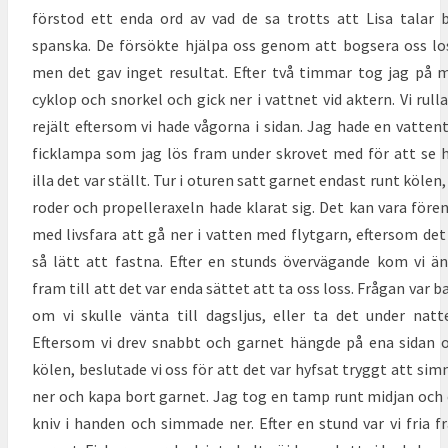
förstod ett enda ord av vad de sa trotts att Lisa talar 
spanska. De försökte hjälpa oss genom att bogsera oss lo
men det gav inget resultat. Efter två timmar tog jag på 
cyklop och snorkel och gick ner i vattnet vid aktern. Vi rull
rejält eftersom vi hade vågorna i sidan. Jag hade en vatten
ficklampa som jag lös fram under skrovet med för att se 
illa det var ställt. Tur i oturen satt garnet endast runt kölen,
roder och propelleraxeln hade klarat sig. Det kan vara före
med livsfara att gå ner i vatten med flytgarn, eftersom det
så lätt att fastna. Efter en stunds övervägande kom vi ä
fram till att det var enda sättet att ta oss loss. Frågan var b
om vi skulle vänta till dagsljus, eller ta det under natt
Eftersom vi drev snabbt och garnet hängde på ena sidan
kölen, beslutade vi oss för att det var hyfsat tryggt att si
ner och kapa bort garnet. Jag tog en tamp runt midjan och
kniv i handen och simmade ner. Efter en stund var vi fria f