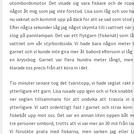
utombordsmotor. Det visade sig vara fiskare och de rop
något åt mig som jag inte förstod. Lisa som låg och sov h
nu vaknat och kommit upp på däck för att se vad som stod 
Efter några sekunder såg jag något skymta till i vattnet när 
slog på pannlampan. Det var ett flytgarn (fiskenät) som lå
vattnet om vår styrbordssida. Vi hade bara någon meter t
garnet och vi kunde inte gira mer åt babord eftersom vi låg
en kryssbog. Garnet var flera hundra meter långt, men
klarade oss precis från att köra in i det.
Tio minuter senare tog det tvärstopp, vi hade seglat rakt i
ytterligare
ett garn. Lisa rusade upp igen och vi fick snabbt
ner seglen tillsammans för att undvika att trassla in 
ytterligare. Vi satt ordentligt fast i garnet och strax kom
fiskebåt upp mot oss. Det var en annan liten öppen båt 
tre personer ombord, trotts att vi var mer än 30 mil från la
Vi försökte prata med fiskarna, men varken jag eller L