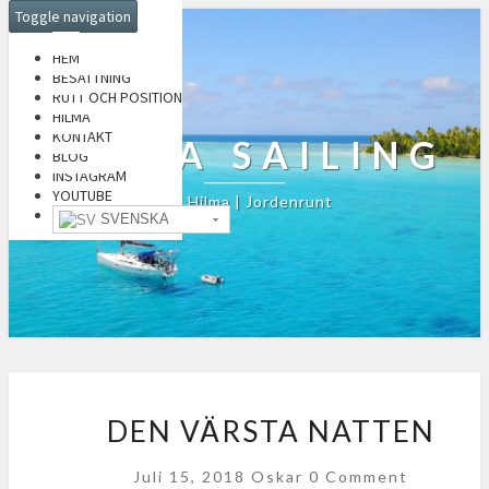
Toggle navigation
HEM
BESÄTTNING
RUTT OCH POSITION
HILMA
KONTAKT
HILMA SAILING
BLOG
INSTAGRAM
YOUTUBE
S/Y Hilma | Jordenrunt
SVENSKA
D
E
DEN VÄRSTA NATTEN
N
V
C
Juli 15, 2018
Oskar
0 Comment
Ä