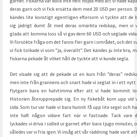
garnet. Fiskarna var dock inte helt nöjda med att vi hade kapa
deras garn och vi fick ersätta dem med 20 USD per person. 
kändes lite konstigt egentligen eftersom vi tyckte att de 
sig jädrigt dumt åt med deras omärkta redskap, men vi 
glada att komma loss så vi gav dem 60 USD och seglade vida
Vi försökte fråga om det fanns fler garn i området, och det s
vi fick tolkade vi som ”ja, överallt”. Det kändes ju inte bra, 
fiskarna pekade åt vilket håll de tyckte att vi kunde segla.
Det visade sig att de pekade ut en kurs från ”deras” redsk
men inte
från grannens och snart hade vi seglat in i ett nytt
flytgarn bara en halvtimma efter att vi hade kommit lo
Historien återupprepade sig. En ny fiskebåt kom upp vid 
sida. Som tur var hade vi bara hunnit få upp lite segel och h
inte haft någon vidare fart när vi fastnade. Tack vare 
lyckades vi driva i sidled ur garnet efter bara tjugo minuter, 
således var vi fria igen. Vi insåg att vår räddning hade varit att