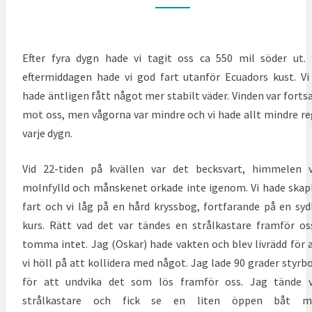
O
R
M
M
S
E
T
N
A
Efter fyra dygn hade vi tagit oss ca 550 mil söder ut.
T
N
S
eftermiddagen
hade vi god fart utanför Ecuadors kust. Vi
A
hade äntligen fått något mer stabilt väder. Vinden var forts
T
T
mot oss, men vågorna var mindre och vi hade allt mindre r
E
varje dygn.
N
Vid 22-tiden på kvällen var det becksvart, himmelen 
molnfylld och månskenet orkade inte igenom. Vi hade skap
fart och vi låg på en hård kryssbog, fortfarande på en syd
kurs. Rätt vad det var tändes en strålkastare framför os
tomma intet. Jag (Oskar) hade vakten och blev livrädd för 
vi höll på att kollidera med något. Jag lade 90 grader styrb
för att undvika det som lös framför oss. Jag tände v
strålkastare och fick se en liten öppen båt m