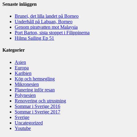
Senaste inläggen
Brunei, det lilla landet på Borneo
Underhåll på Labuan, Borneo
Genom piratvatten mot Malaysia
Port Barton, sista stoppet i Filippinerna
Hilma Sailing Ep 51
Kategorier
Asien
Europa
Karibien
Köp och hemsegling
Mikronesien
Planering inför resan
Polynesien
Renovering och utrustning
Sommar i Sverige 2016
Sommar i Sverige 2017
Sverige
Uncategorized
Youtube